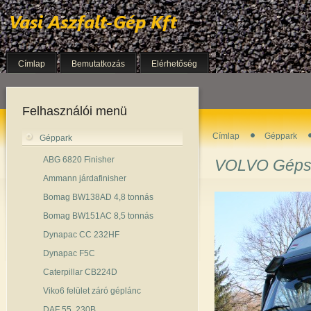
Címlap
Bemutatkozás
Elérhetőség
Felhasználói menü
Címlap
Géppark
Géppark
ABG 6820 Finisher
VOLVO Gépszá
Ammann járdafinisher
Bomag BW138AD 4,8 tonnás
Bomag BW151AC 8,5 tonnás
Dynapac CC 232HF
Dynapac F5C
Caterpillar CB224D
Viko6 felület záró géplánc
DAF 55. 230B