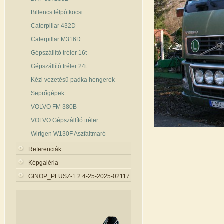
Billencs félpótkocsi
Caterpillar 432D
Caterpillar M316D
Gépszállító tréler 16t
Gépszállító tréler 24t
Kézi vezetésű padka hengerek
Seprőgépek
VOLVO FM 380B
VOLVO Gépszállító tréler
Wirtgen W130F Aszfaltmaró
Referenciák
Képgaléria
GINOP_PLUSZ-1.2.4-25-2025-02117