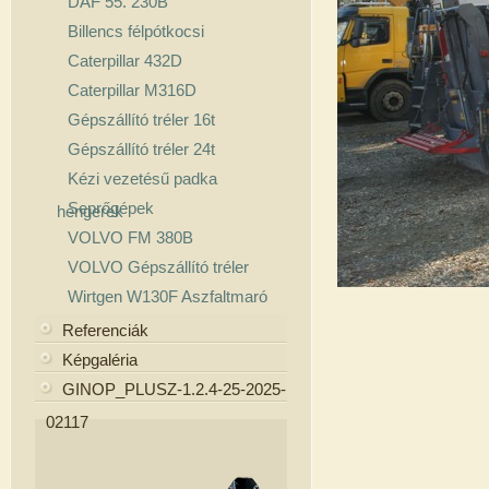
DAF 55. 230B
Billencs félpótkocsi
Caterpillar 432D
Caterpillar M316D
Gépszállító tréler 16t
Gépszállító tréler 24t
Kézi vezetésű padka
Seprőgépek
hengerek
VOLVO FM 380B
VOLVO Gépszállító tréler
Wirtgen W130F Aszfaltmaró
Referenciák
Képgaléria
GINOP_PLUSZ-1.2.4-25-2025-
02117