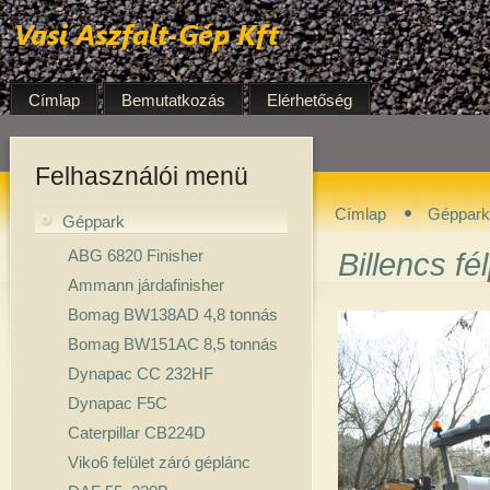
Címlap
Bemutatkozás
Elérhetőség
Felhasználói menü
Címlap
Géppark
Géppark
ABG 6820 Finisher
Billencs fé
Ammann járdafinisher
Bomag BW138AD 4,8 tonnás
Bomag BW151AC 8,5 tonnás
Dynapac CC 232HF
Dynapac F5C
Caterpillar CB224D
Viko6 felület záró géplánc