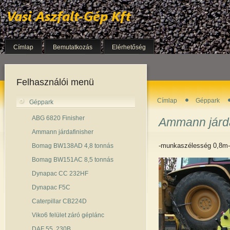
Címlap
Bemutatkozás
Elérhetőség
Felhasználói menü
Címlap
Géppark
Géppark
ABG 6820 Finisher
Ammann járda
Ammann járdafinisher
-munkaszélesség 0,8m-t
Bomag BW138AD 4,8 tonnás
Bomag BW151AC 8,5 tonnás
Dynapac CC 232HF
Dynapac F5C
Caterpillar CB224D
Viko6 felület záró géplánc
DAF 55. 230B