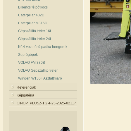
Billencs félpótkocsi
Caterpillar 432D
Caterpillar M316D
Gépszállító tréler 16t
Gépszállító tréler 24t
Kézi vezetésű padka hengerek
Seprőgépek
VOLVO FM 380B
VOLVO Gépszállító tréler
Wirtgen W130F Aszfaltmaró
Referenciák
Képgaléria
GINOP_PLUSZ-1.2.4-25-2025-02117