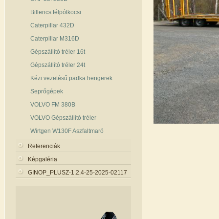
Billencs félpótkocsi
Caterpillar 432D
Caterpillar M316D
Gépszállító tréler 16t
Gépszállító tréler 24t
Kézi vezetésű padka hengerek
Seprőgépek
VOLVO FM 380B
VOLVO Gépszállító tréler
Wirtgen W130F Aszfaltmaró
Referenciák
Képgaléria
GINOP_PLUSZ-1.2.4-25-2025-02117