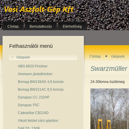
Címlap
Bemutatkozás
Elérhetőség
Felhasználói menü
Címlap
Géppark
Géppark
ABG 6820 Finisher
Swarzmüller g
Ammann járdafinisher
Bomag BW138AD 4,8 tonnás
24-30tonna ösztömeg
Bomag BW151AC 8,5 tonnás
Dynapac CC 232HF
Dynapac F5C
Caterpillar CB224D
Viko6 felület záró géplánc
DAF 55. 230B