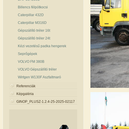
Billencs félpótkocsi
Caterpillar 432D
Caterpillar M316D
Gépszállító tréler 16t
Gépszállító tréler 24t
Kézi vezetésű padka hengerek
Seprőgépek
VOLVO FM 380B
VOLVO Gépszállító tréler
Wirtgen W130F Aszfaltmaró
Referenciák
Képgaléria
GINOP_PLUSZ-1.2.4-25-2025-02117