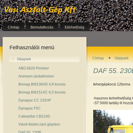
Címlap
Bemutatkozás
Elérhetőség
Felhasználói menü
Címlap
Géppark
Géppark
ABG 6820 Finisher
DAF 55. 230
Ammann járdafinisher
Bomag BW138AD 4,8 tonnás
tehergépkocsi 12tonna
Bomag BW151AC 8,5 tonnás
-hasznos terhelhetőség 
Dynapac CC 232HF
-ST 5000 tartály ill hoz
Dynapac F5C
Caterpillar CB224D
Viko6 felület záró géplánc
DAF 55. 230B