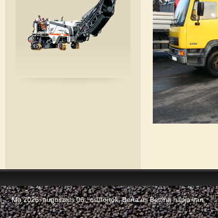
Ma 2026. augusztus 06., csütörtök,
Berta
és
Bettina
napja van.