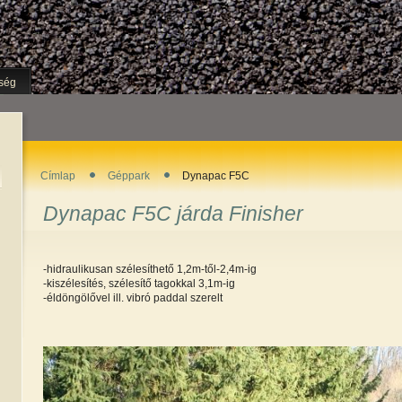
ség
Címlap
Géppark
Dynapac F5C
Dynapac F5C járda Finisher
-hidraulikusan szélesíthető 1,2m-től-2,4m-ig
-kiszélesítés, szélesítő tagokkal 3,1m-ig
-éldöngölővel ill. vibró paddal szerelt