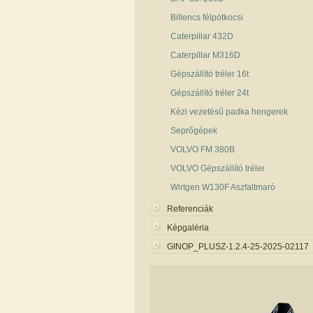
Billencs félpótkocsi
Caterpillar 432D
Caterpillar M316D
Gépszállító tréler 16t
Gépszállító tréler 24t
Kézi vezetésű padka hengerek
Seprőgépek
VOLVO FM 380B
VOLVO Gépszállító tréler
Wirtgen W130F Aszfaltmaró
Referenciák
Képgaléria
GINOP_PLUSZ-1.2.4-25-2025-02117