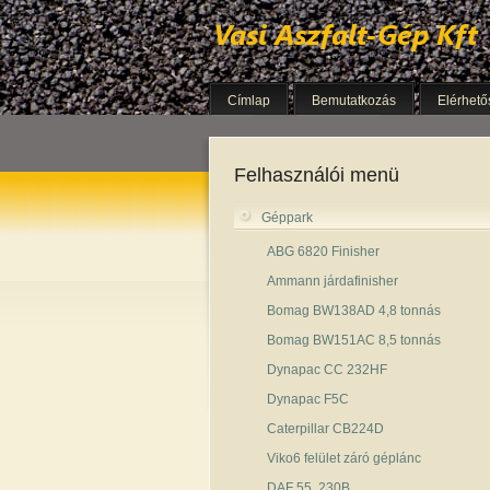
Címlap
Bemutatkozás
Elérhető
Felhasználói menü
Géppark
ABG 6820 Finisher
Ammann járdafinisher
Bomag BW138AD 4,8 tonnás
Bomag BW151AC 8,5 tonnás
Dynapac CC 232HF
Dynapac F5C
Caterpillar CB224D
Viko6 felület záró géplánc
DAF 55. 230B