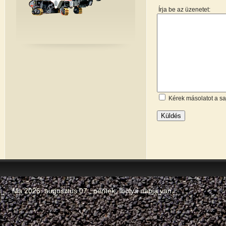
Írja be az üzenetet:
Kérek másolatot a s
Küldés
Ma 2026. augusztus 07., péntek,
Ibolya
napja van.