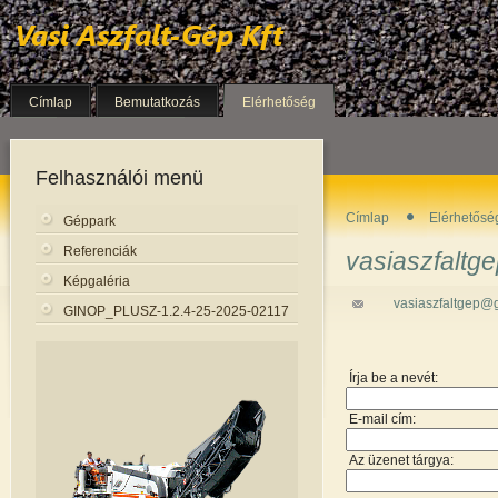
Címlap
Bemutatkozás
Elérhetőség
Felhasználói menü
Címlap
Elérhetősé
Géppark
Referenciák
vasiaszfalt
Képgaléria
vasiaszfaltgep@
GINOP_PLUSZ-1.2.4-25-2025-02117
Írja be a nevét:
E-mail cím:
Az üzenet tárgya: