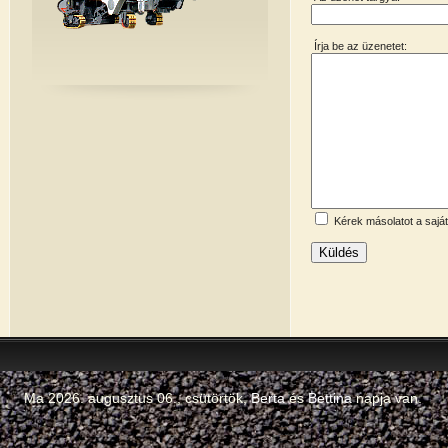
Írja be az üzenetet:
Kérek másolatot a sajá
Küldés
Ma 2026. augusztus 06., csütörtök,
Berta
és
Bettina
napja van.