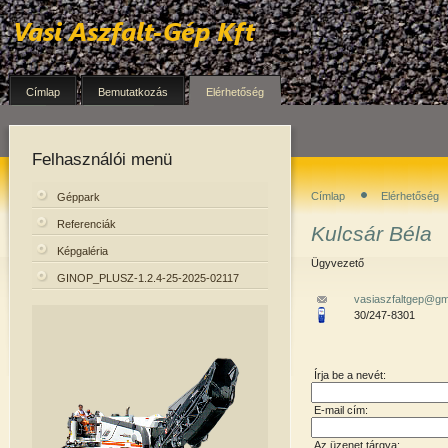
Címlap
Bemutatkozás
Elérhetőség
Felhasználói menü
Címlap
Elérhetőség
Géppark
Referenciák
Kulcsár Béla
Képgaléria
Ügyvezető
GINOP_PLUSZ-1.2.4-25-2025-02117
vasiaszfaltgep@gm
30/247-8301
Írja be a nevét:
E-mail cím:
Az üzenet tárgya: